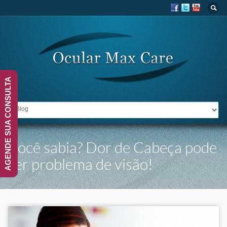
AGENDE SUA CONSULTA
IR PARA:
Você sabia? Dor de Cabeça pode
ser problema de visão!
Você está aqui
Home
›
Blog
›
Você sabia? Dor de Cabeça pode ser problema de visão!