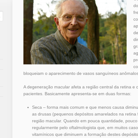
do
fr
co
ap
de
di
gr
ag
pr
co
bloqueiam o aparecimento de vasos sanguíneos anômalos
A degeneração macular afeta a região central da retina e 
pacientes. Basicamente apresenta-se em duas formas:
Seca – forma mais comum e que menos causa diminuiç
as drusas (pequenos depósitos amarelados na retina
região macular. Quando em pouca quantidade, pouco 
regularmente pelo oftalmologista que, em muitos cas
vitamínicos que diminuem a formação destes depósito