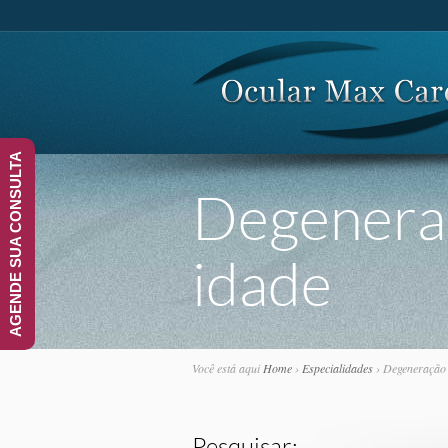
AGENDE SUA CONSULTA
Degeneraç
idade
Você está aqui
Home
›
Especialidades
›
Degeneração 
Pesquisar: