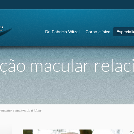
IR PARA:
Dr. Fabricio Witzel
Corpo clínico
Especial
ão macular relac
macular relacionada à idade
Co