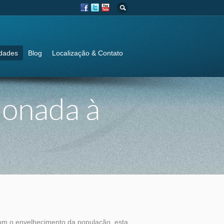
idades
Blog
Localização & Contato
ionada à
m o envelhecimento da população, esta