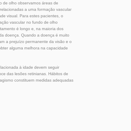
do de olho observamos áreas de
 relacionadas a uma formação vascular
e visual. Para estes pacientes, o
ção vascular no fundo de olho
amento é longo e, na maioria dos
o da doença. Quando a doença é muito
am a prejuízo permanente da visão e o
a obter alguma melhora na capacidade
elacionada à idade devem seguir
oce das lesões retinianas. Hábitos de
abagismo constituem medidas adequadas