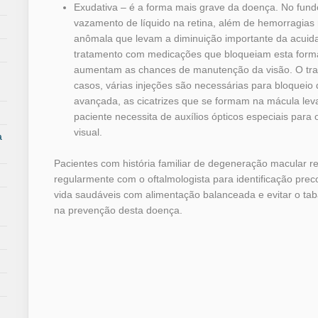
Exudativa – é a forma mais grave da doença. No fun
vazamento de líquido na retina, além de hemorragias
anômala que levam a diminuição importante da acuidad
tratamento com medicações que bloqueiam esta forma
aumentam as chances de manutenção da visão. O trat
casos, várias injeções são necessárias para bloquei
avançada, as cicatrizes que se formam na mácula lev
paciente necessita de auxílios ópticos especiais par
visual.
à
Pacientes com história familiar de degeneração macular r
regularmente com o oftalmologista para identificação prec
vida saudáveis com alimentação balanceada e evitar o t
na prevenção desta doença.