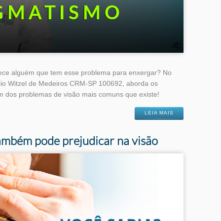
ece alguém que tem esse problema para enxergar? No
ricio Witzel de Medeiros CRM-SP 100692, aborda os
um dos problemas de visão mais comuns que existe!
LEIA MAIS
ambém pode prejudicar na visão