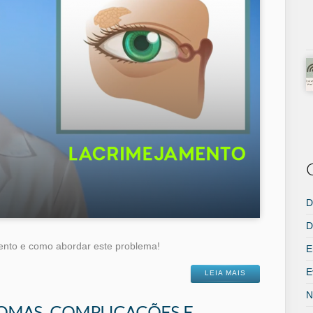
D
D
ento e como abordar este problema!
E
E
LEIA MAIS
N
TOMAS, COMPLICAÇÕES E