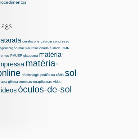
rocedimentos
Tags
atarata
ceratocone
cirurgia
congresso
egeneração macular relacionada à idade
DMRI
matéria-
ventos
FMUSP
glaucoma
matéria-
impressa
online
sol
oftalmologia pediátrica
rádio
rapia gênica
técnicas-terapêuticas
vídeo
óculos-de-sol
vídeos