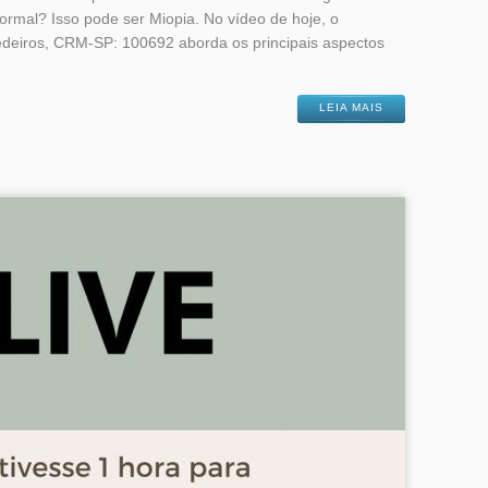
rmal? Isso pode ser Miopia. No vídeo de hoje, o
Medeiros, CRM-SP: 100692 aborda os principais aspectos
LEIA MAIS