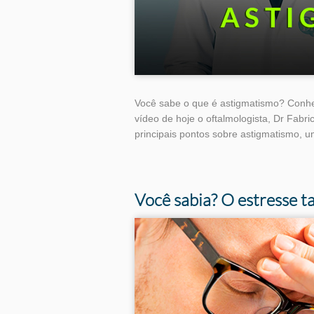
Você sabe o que é astigmatismo? Conh
vídeo de hoje o oftalmologista, Dr Fab
principais pontos sobre astigmatismo, 
Tags
Você sabia? O estresse t