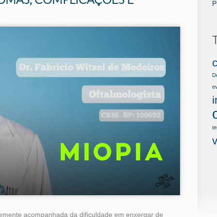
P
c
D
e
te
temente acompanhada da dificuldade em enxergar de