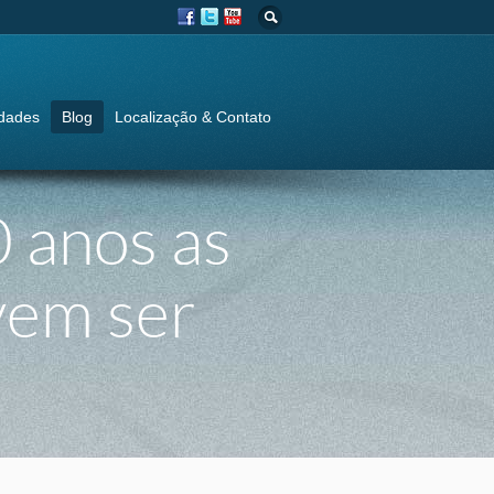
idades
Blog
Localização & Contato
0 anos as
evem ser