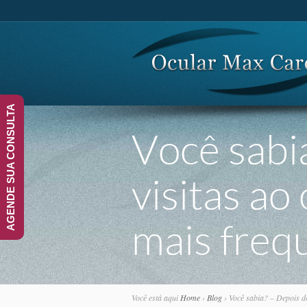
AGENDE SUA CONSULTA
Você sabi
visitas ao
mais freq
Você está aqui
Home
›
Blog
›
Você sabia? – Depois do