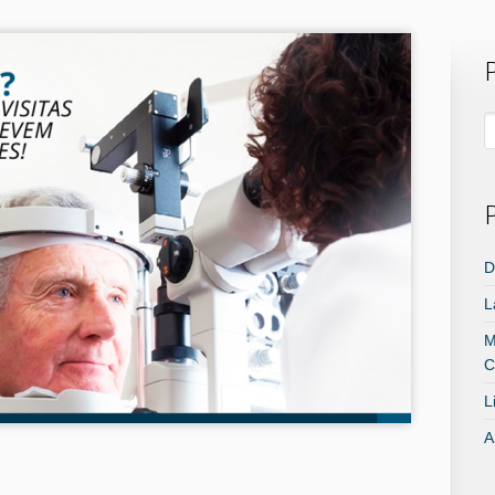
D
L
M
C
L
A